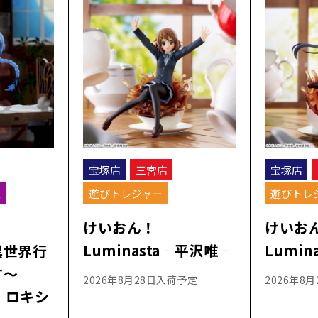
宝塚店
三宮店
宝塚店
ス
遊びトレジャー
遊びトレ
けいおん！
けいお
Luminasta‐平沢唯‐
Lumi
異世界行
す～
2026年8月28日入荷予定
2026年8
e‐ロキシ