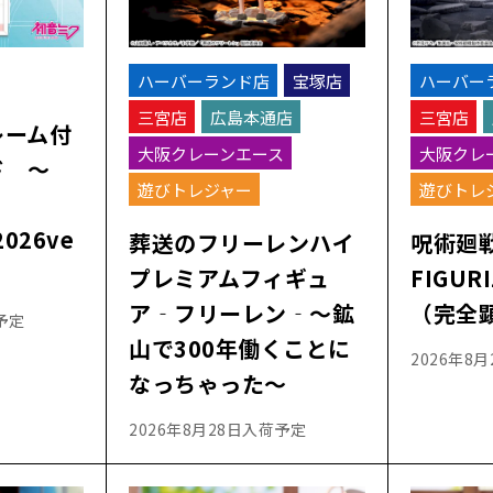
ハーバーランド店
宝塚店
ハーバー
三宮店
広島本通店
三宮店
レーム付
大阪クレーンエース
大阪クレ
ド ～
遊びトレジャー
遊びトレ
2026ve
葬送のフリーレンハイ
呪術廻
プレミアムフィギュ
FIGUR
ア‐フリーレン‐～鉱
（完全
予定
山で300年働くことに
2026年8
なっちゃった～
2026年8月28日入荷予定