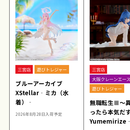
三宮店
遊びトレジャー
三宮店
大阪クレーンエー
ブルーアーカイブ
遊びトレジャー
XStellar‐ミカ（水
着）‐
無職転生Ⅲ～
ったら本気だ
2026年8月28日入荷予定
Yumemiriz