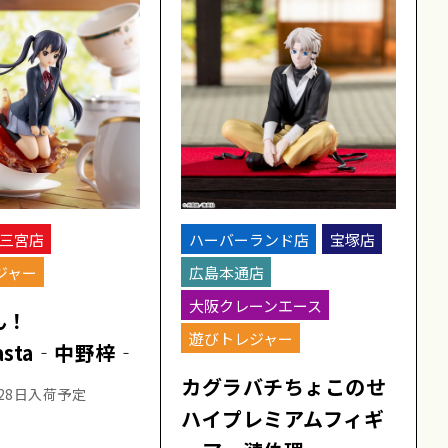
三宮店
ハーバーランド店
宝塚店
ジャー
広島本通店
大阪クレーンエース
ん！
遊びトレジャー
nasta‐中野梓‐
カグラバチちょこのせ
月28日入荷予定
ハイプレミアムフィギ