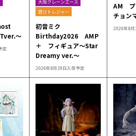
ス
大阪クレーンエース
AM 
遊びトレジャー
チョン
most
初音ミク
2026年8
ver.～
Birthday2026 AMP
＋ フィギュア～Star
予定
Dreamy ver.～
2026年8月29日入荷予定