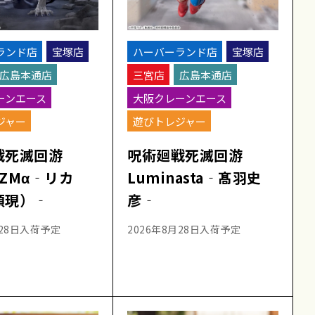
ランド店
宝塚店
ハーバーランド店
宝塚店
広島本通店
三宮店
広島本通店
ーンエース
大阪クレーンエース
ジャー
遊びトレジャー
戦死滅回游
呪術廻戦死滅回游
IZMα‐リカ
Luminasta‐髙羽史
顕現）‐
彦‐
月28日入荷予定
2026年8月28日入荷予定