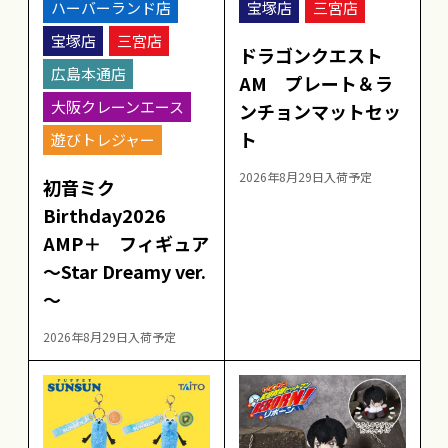
ハーバーランド店
宝塚店
三宮店
宝塚店
三宮店
ドラゴンクエスト
広島本通店
AM プレート＆ラ
大阪クレーンエース
ンチョンマットセッ
ト
遊びトレジャー
2026年8月29日入荷予定
初音ミク
Birthday2026
AMP＋ フィギュア
～Star Dreamy ver.
～
2026年8月29日入荷予定