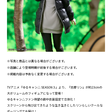
※写真と商品とは異なる場合がございます。
※店舗により登場時期が前後する場合がございます。
※掲載内容は予告なく変更する場合がございます。
TVアニメ『ゆるキャン△ SEASON３』より、『志摩リン』が約23cmの
大ボリュームのフィギュアになって登場！
ゆるキャン△ファン待望の劇中衣装設定で立体化！
スクリーンから飛び出てきたような生き生きとしたリンらしいクールな
ポージングでお届け！