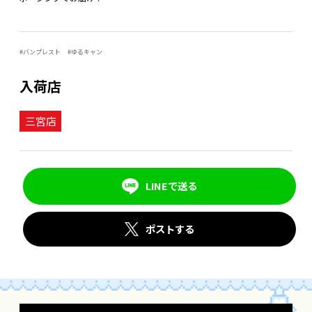
バンプレスト
ゆるキャン
入荷店
三宮店
LINEで送る
ポストする