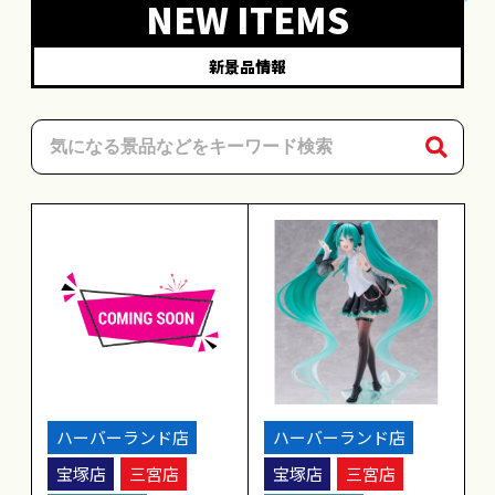
NEW ITEMS
新景品情報
ハーバーランド店
ハーバーランド店
宝塚店
三宮店
宝塚店
三宮店