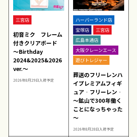
三宮店
ハーバーランド店
宝塚店
三宮店
初音ミク フレーム
広島本通店
付きクリアボード
大阪クレーンエース
～Birthday
2024&2025&2026
遊びトレジャー
ver.～
葬送のフリーレンハ
2026年8月29日入荷予定
イプレミアムフィギ
ュア‐フリーレン‐
～鉱山で300年働く
ことになっちゃった
～
2026年8月28日入荷予定