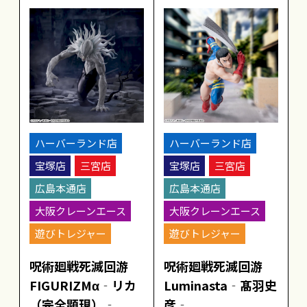
ハーバーランド店
ハーバーランド店
宝塚店
三宮店
宝塚店
三宮店
広島本通店
広島本通店
大阪クレーンエース
大阪クレーンエース
遊びトレジャー
遊びトレジャー
呪術廻戦死滅回游
呪術廻戦死滅回游
FIGURIZMα‐リカ
Luminasta‐髙羽史
（完全顕現）‐
彦‐