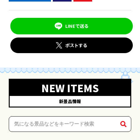
LINEで送る
ポストする
NEW ITEMS
新景品情報