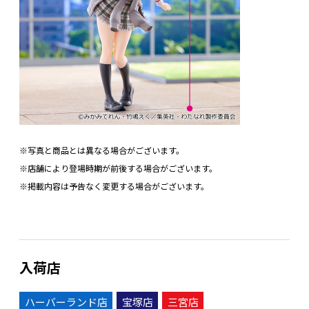
※写真と商品とは異なる場合がございます。
※店舗により登場時期が前後する場合がございます。
※掲載内容は予告なく変更する場合がございます。
入荷店
ハーバーランド店
宝塚店
三宮店